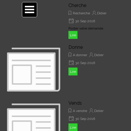
Aller au contenu
Cherche
Recherche
Didier
30 Sep 2016
Poster votre demande
Lire
Donne
A donner
Didier
30 Sep 2016
Lire
Vends
A vendre
Didier
30 Sep 2016
Lire