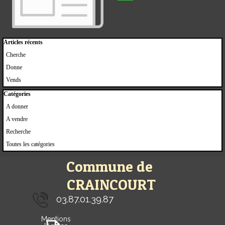
Sauter le bloc Articles récents
Articles récents
Cherche
Donne
Vends
Sauter le bloc Catégories
Catégories
A donner
A vendre
Recherche
Toutes les catégories
Commune de 
CRAINCOURT
03.87.01.39.87
Mentions