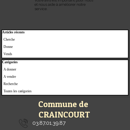
Votre avis est important pour nous
et nous aide à améliorer notre
service.
Sauter le bloc Articles récents
Articles récents
Cherche
Donne
Vends
Sauter le bloc Catégories
Catégories
A donner
A vendre
Recherche
Toutes les catégories
Commune de 
CRAINCOURT
03.87.01.39.87