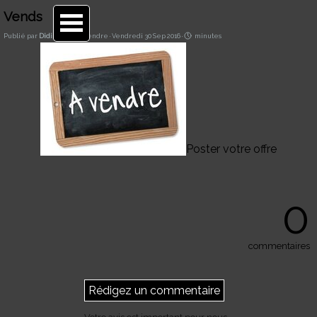
Aller au contenu
Vends
Publié par
Didier
dans
A vendre
· Vendredi 30 Sep 2016 ·
minutes
Poster votre offre
0
commentaires